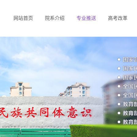
网站首页
院系介绍
专业推送
高考改革